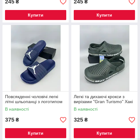
245
245
₴
₴
Купити
Купити
Повсякденні чоловічі легкі
Легкі та дихаючі крокси з
літні шльопанці з логотипом
вирізами "Gran Turismo" Хакі
В наявності
В наявності
375
325
₴
₴
Купити
Купити