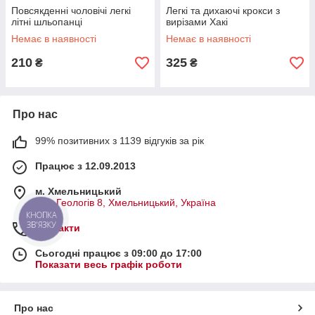
Повсякденні чоловічі легкі
Легкі та дихаючі крокси з
літні шльопанці
вирізами Хакі
Немає в наявності
Немає в наявності
210
325
₴
₴
Про нас
99% позитивних з 1139 відгуків за рік
Працює з 12.09.2013
м. Хмельницький
вул. Геологів 8, Хмельницький, Україна
КНОПКА
ЗВ'ЯЗКУ
Контакти
Сьогодні працює з 09:00 до 17:00
Показати весь графік роботи
Про нас