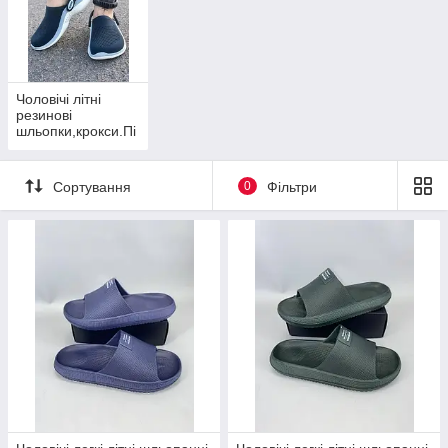
Чоловічі літні
резинові
шльопки,крокси.Пі
дошва піна
Сортування
0
Фільтри