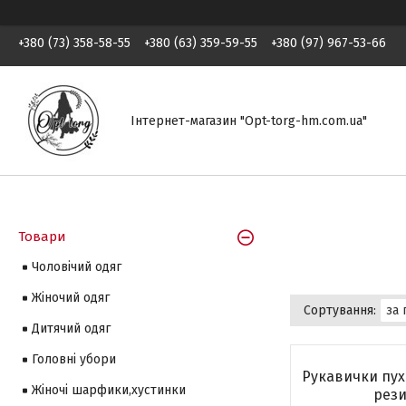
+380 (73) 358-58-55
+380 (63) 359-59-55
+380 (97) 967-53-66
Інтернет-магазин "Opt-torg-hm.com.ua"
Товари
Чоловічий одяг
Жіночий одяг
Дитячий одяг
Головні убори
Рукавички пух
Жіночі шарфики,хустинки
рез