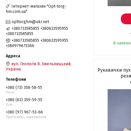
Інтернет-магазин "Opt-torg-
hm.com.ua"
opttorghm@ukr.net
+380733585855 +380633595955
+380733585855
+380733585855 +380633595955
В наявно
+380979675366
вул. Геологів 8, Хмельницький,
Україна
Рукавички пух
рез
+380 (73) 358-58-55
Леся
+380 (63) 359-59-55
Оля
+380 (97) 967-53-66
Пропозиції, зауваження