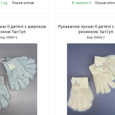
1 од.
Тільки оптом
В наявності
Тільки опт
насті дитячі з широкою
Рукавички пухнасті дитячі 
инкою 1шт/уп
резинкою 1шт/уп
55003-4
55003-2