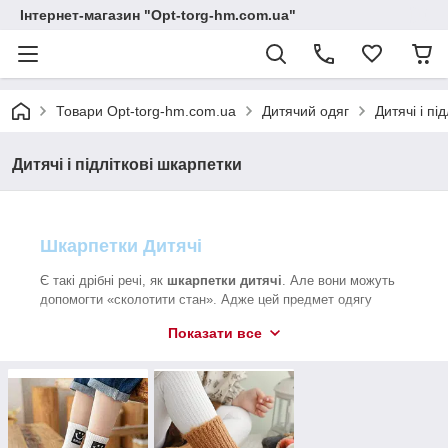
Інтернет-магазин "Opt-torg-hm.com.ua"
Товари Opt-torg-hm.com.ua
Дитячий одяг
Дитячі і пі
Дитячі і підліткові шкарпетки
Шкарпетки Дитячі
Є такі дрібні речі, як
шкарпетки дитячі
. Але вони можуть
допомогти «сколотити стан». Адже цей предмет одягу
потрібен у великій кількості в шафі маленького принца або
Показати все
підростаючої принцеси. Ці шкарпетки «розлітаються зі
швидкістю звуку» у міжсезоння, коли погода нестійка. Ними
цікавляться напередодні літа. Шкарпетки потрібні і взимку,
особливо махрові і з шерстяною ниткою.
В інтернет магазині
https://opt-torg-hm.com.ua/
тільки якісні
Шкарпетки відпускаються кратно
шкарпетки для дітей.