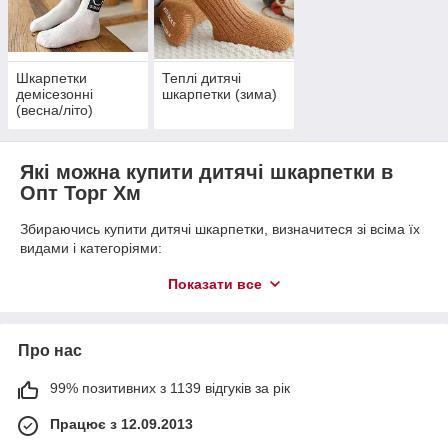
кількості в упаковці 10-12пар
(СУМА ЗАГАЛЬНОГО МІНІМАЛЬНОГО ЗАМОВЛЕННЯ 700
ГРН)
Шкарпетки
Теплі дитячі
демісезонні
шкарпетки (зима)
(весна/літо)
Які можна купити дитячі шкарпетки в
Опт Торг Хм
Збираючись купити дитячі шкарпетки, визначитеся зі всіма їх
видами і категоріями:
1.
Склад
. Синтетичні і натуральні — потрібні всякі, в
Показати все
залежності від призначення.
2.
Сезонність
. На сайті Опт Торг Хм для зручності є
підрозділ на підкатегорії чоботи (осінь-весна) і літні в сіточку.
Про нас
Окремо подані махрові шкарпетки — їх носять взимку і в
міжсезонні.
99% позитивних з 1139 відгуків за рік
3.
Призначення
. Дитячі шкарпетки теж можуть бути
спортивними
,
на
,
повсякденними
, на вихід і домашніми.
Працює з 12.09.2013
Зазвичай для заходів всі шукають білі і в сіточку моделі. А для