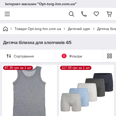
Інтернет-магазин "Opt-torg-hm.com.ua"
Товари Opt-torg-hm.com.ua
Дитячий одяг
Дитяча біл
Дитяча білизна для хлопчиків 4/5
Сортування
0
Фільтри
87.36 грн за 1 шт
117.08 грн за 1 шт