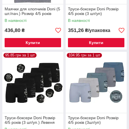
Маячки для хлопчиків Doni (5
Труси-боксери Donі Розмір
шт./пач.) Розмір 4/5 років
4/5 років (3 шт/уп)
В наявності
В наявності
436,80
351,26
₴
₴/упаковка
Купити
Купити
95.85 грн за 1 шт
104.95 грн за 1 шт
Труси-боксери Donі Розмір
Труси-боксери Donі Розмір
4/5 років (3 шт/уп.) Левеня
4/5 років (3шт/уп)