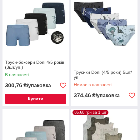
Труси-боксери Donі 4/5 років
(3шт/уп.)
Трусики Donі (4/5 роки) 5шт/
В наявності
уп
300,76
Немає в наявності
₴/упаковка
374,46
₴/упаковка
Купити
86.68 грн за 1 шт