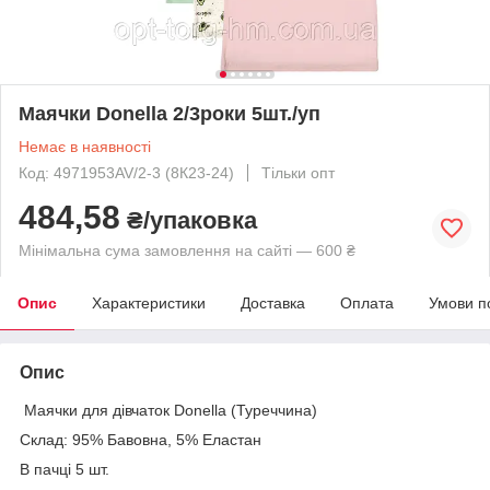
Маячки Donella 2/3роки 5шт./уп
Немає в наявності
Код: 4971953AV/2-3 (8К23-24)
Тільки опт
484,58
₴/упаковка
Мінімальна сума замовлення на сайті — 600 ₴
Опис
Характеристики
Доставка
Оплата
Умови п
Опис
Маячки для дівчаток Donella (Туреччина)
Склад: 95% Бавовна, 5% Еластан
В пачці 5 шт.