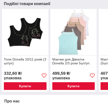
Подібні товари компанії
Топи Donella 10/11 років (3
Маєчки для Дівчаток
Маєч
шт/уп)
Donella 2/3 роки 5шт/уп.
(5шт
332,60
499,59
407
₴/
₴/
упаковка
упаковка
упа
Купити
Купити
Про нас