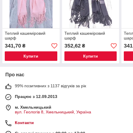
Теплий кашеміровий
Теплий кашеміровий
Тепл
шарф
шарф
шар
341,70
352,62
341
₴
₴
Купити
Купити
Про нас
99% позитивних з 1137 відгуків за рік
Працює з 12.09.2013
м. Хмельницький
вул. Геологів 8, Хмельницький, Україна
Контакти