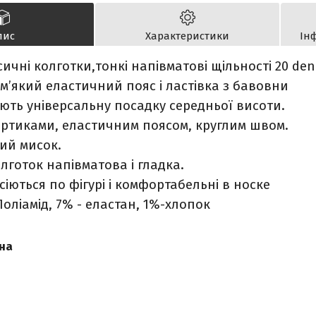
пис
Характеристики
Ін
сичні колготки,тонкі напівматові щільності 20 den
м’який еластичний пояс і ластівка з бавовни
ють універсальну посадку середньої висоти.
ортиками, еластичним поясом, круглим швом.
ий мисок.
лготок напівматова і гладка.
сіються по фігурі і комфортабельні в носке
Поліамід, 7% - еластан, 1%-хлопок
на