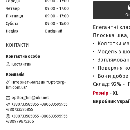
Середа
09:00
17:00
Четвер
09:00
17:00
О
Пʼятниця
09:00
17:00
Субота
09:00
15:00
Елегантні кла
Неділя
Вихідний
Плоська шва, 
• Колготки ма
КОНТАКТИ
• Модель з ш
• Заплямован
Костянтин
• Поверхня ко
• Вони добре 
Інтернет-магазин "Opt-torg-
Склад: 92% - 
hm.com.ua"
Розмір
- XL
opttorghm@ukr.net
Виробник Украї
+380733585855 +380633595955
+380733585855
+380733585855 +380633595955
+380979675366