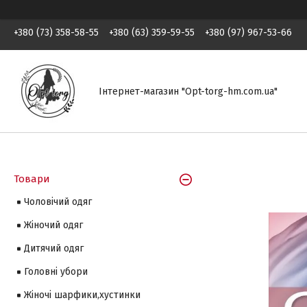
+380 (73) 358-58-55
+380 (63) 359-59-55
+380 (97) 967-53-66
Інтернет-магазин "Opt-torg-hm.com.ua"
Товари
Чоловічий одяг
Жіночий одяг
Дитячий одяг
Головні убори
Жіночі шарфики,хустинки