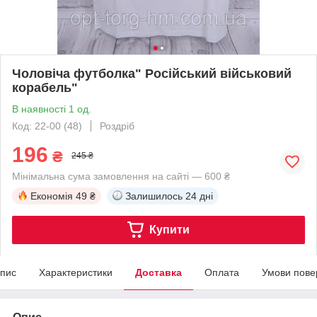
Чоловіча футболка" Російський військовий
корабель"
В наявності 1 од.
Код: 22-00 (48)
Роздріб
196
₴
245 ₴
Мінімальна сума замовлення на сайті — 600 ₴
Економія
49 ₴
Залишилось
24 дні
Купити
пис
Характеристики
Доставка
Оплата
Умови пове