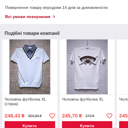
Повернення товару впродовж 14 днів за домовленістю
Всі умови повернення
Подібні товари компанії
Чоловіча футболка XL
Чоловіча футболка XL
Чоло
(стірка)
248,43
245,70
245
₴
₴
354,90 ₴
273 ₴
Купити
Купити