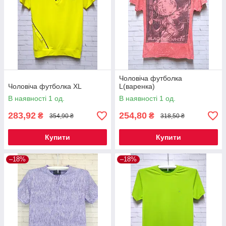
Чоловіча футболка
Чоловіча футболка XL
L(варенка)
В наявності 1 од.
В наявності 1 од.
283,92
254,80
₴
₴
354,90 ₴
318,50 ₴
Купити
Купити
–18%
–18%