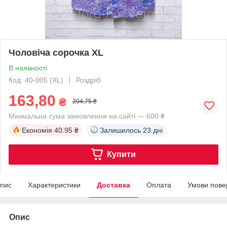
Чоловіча сорочка XL
В наявності
Код: 40-005 (XL)
Роздріб
163,80
₴
204,75 ₴
Мінімальна сума замовлення на сайті — 600 ₴
Економія
40.95 ₴
Залишилось
23 дні
Купити
пис
Характеристики
Доставка
Оплата
Умови пове
Опис