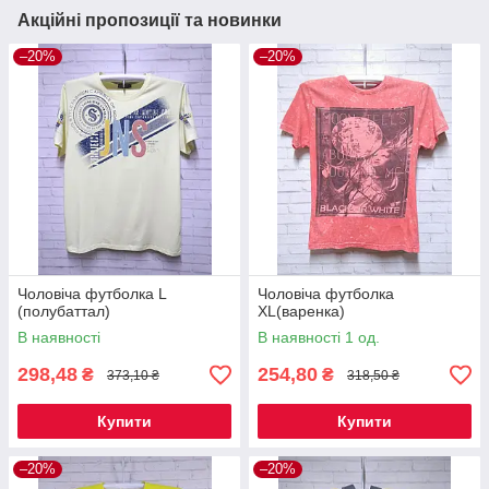
Акційні пропозиції та новинки
–20%
–20%
Чоловіча футболка L
Чоловіча футболка
(полубаттал)
XL(варенка)
В наявності
В наявності 1 од.
298,48
254,80
₴
₴
373,10 ₴
318,50 ₴
Купити
Купити
–20%
–20%