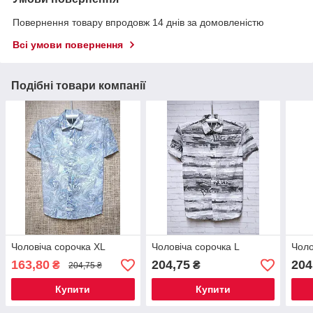
Повернення товару впродовж 14 днів за домовленістю
Всі умови повернення
Подібні товари компанії
Чоловіча сорочка XL
Чоловіча сорочка L
Чоло
163,80
204,75
204
₴
₴
204,75 ₴
Купити
Купити