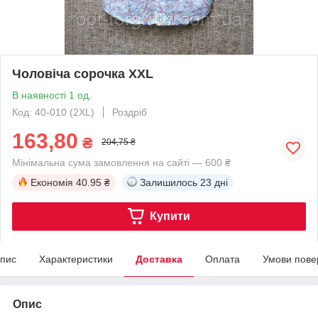
Чоловіча сорочка XXL
В наявності 1 од.
Код: 40-010 (2XL)
Роздріб
163,80
₴
204,75 ₴
Мінімальна сума замовлення на сайті — 600 ₴
Економія
40.95 ₴
Залишилось
23 дні
Купити
пис
Характеристики
Доставка
Оплата
Умови пове
Опис