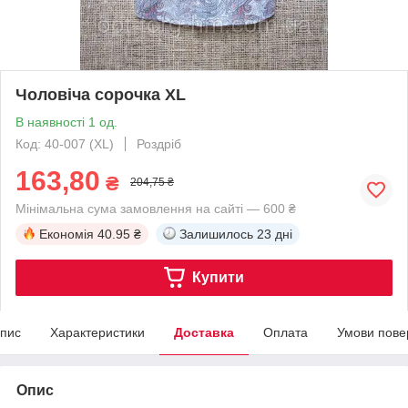
Чоловіча сорочка XL
В наявності 1 од.
Код: 40-007 (XL)
Роздріб
163,80
₴
204,75 ₴
Мінімальна сума замовлення на сайті — 600 ₴
Економія
40.95 ₴
Залишилось
23 дні
Купити
пис
Характеристики
Доставка
Оплата
Умови пове
Опис