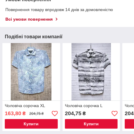
Повернення товару впродовж 14 днів за домовленістю
Всі умови повернення
Подібні товари компанії
Чоловіча сорочка XL
Чоловіча сорочка L
Чоло
163,80
204,75
204
₴
₴
204,75 ₴
Купити
Купити