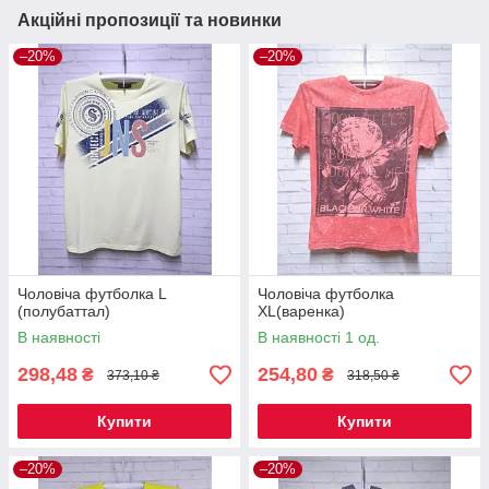
Акційні пропозиції та новинки
–20%
–20%
Чоловіча футболка L
Чоловіча футболка
(полубаттал)
XL(варенка)
В наявності
В наявності 1 од.
298,48
254,80
₴
₴
373,10 ₴
318,50 ₴
Купити
Купити
–20%
–20%