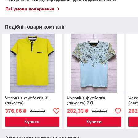
Всі умови повернення
Подібні товари компанії
Чоловіча футболка XL
Чоловіча футболка
Чоло
(лакоста)
(лакоста) 2XL
(лак
376,06
282,33
282
₴
₴
432,25 ₴
332,15 ₴
Купити
Купити
Акційні пропозиції та новинки