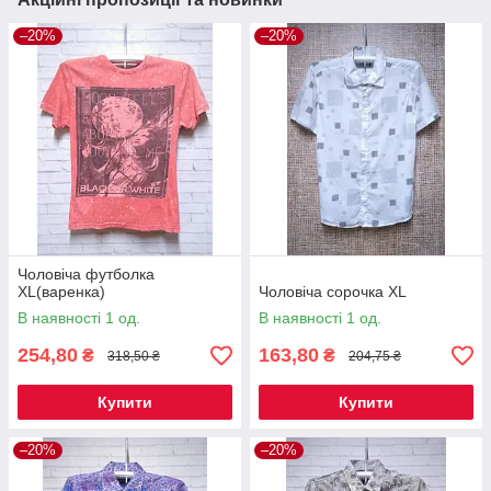
–20%
–20%
Чоловіча футболка
XL(варенка)
Чоловіча сорочка XL
В наявності 1 од.
В наявності 1 од.
254,80
163,80
₴
₴
318,50 ₴
204,75 ₴
Купити
Купити
–20%
–20%