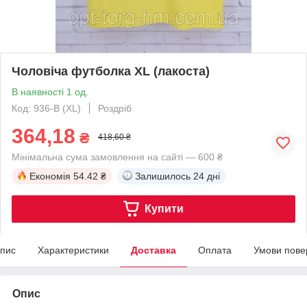
Чоловіча футболка XL (лакоста)
В наявності 1 од.
Код: 936-В (XL)
Роздріб
364,18
₴
418,60 ₴
Мінімальна сума замовлення на сайті — 600 ₴
Економія
54.42 ₴
Залишилось
24 дні
Купити
пис
Характеристики
Доставка
Оплата
Умови пове
Опис