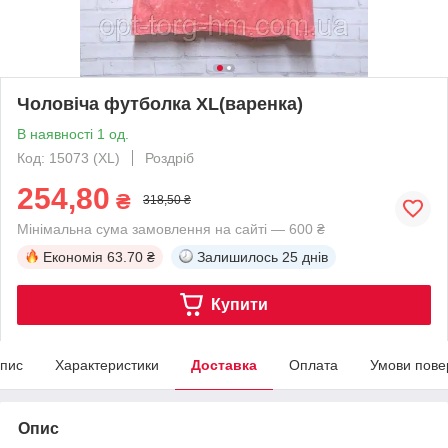
Чоловіча футболка XL(варенка)
В наявності 1 од.
Код: 15073 (XL)
Роздріб
254,80
₴
318,50 ₴
Мінімальна сума замовлення на сайті — 600 ₴
Економія
63.70 ₴
Залишилось
25 днів
Купити
пис
Характеристики
Доставка
Оплата
Умови пове
Опис