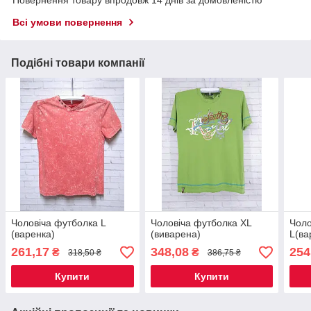
Всі умови повернення
Подібні товари компанії
Чоловіча футболка L
Чоловіча футболка XL
Чоло
(варенка)
(виварена)
L(ва
261,17
348,08
254
₴
₴
318,50 ₴
386,75 ₴
Купити
Купити