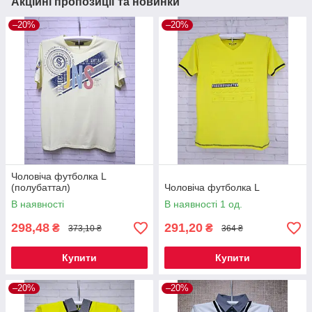
Акційні пропозиції та новинки
–20%
–20%
Чоловіча футболка L
(полубаттал)
Чоловіча футболка L
В наявності
В наявності 1 од.
298,48
291,20
₴
₴
373,10 ₴
364 ₴
Купити
Купити
–20%
–20%