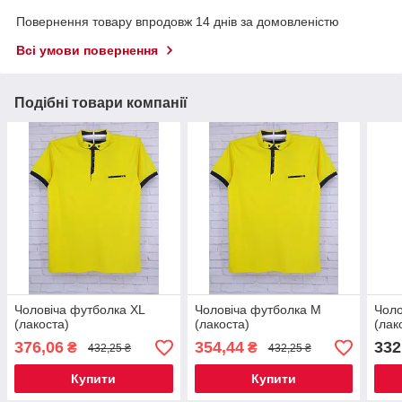
Повернення товару впродовж 14 днів за домовленістю
Всі умови повернення
Подібні товари компанії
Чоловіча футболка XL
Чоловіча футболка M
Чоло
(лакоста)
(лакоста)
(лак
376,06
354,44
332
₴
₴
432,25 ₴
432,25 ₴
Купити
Купити