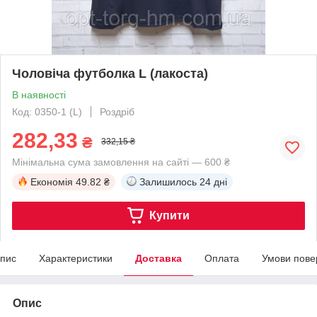
Чоловіча футболка L (лакоста)
В наявності
Код: 0350-1 (L)
Роздріб
282,33
₴
332,15 ₴
Мінімальна сума замовлення на сайті — 600 ₴
Економія
49.82 ₴
Залишилось
24 дні
Купити
пис
Характеристики
Доставка
Оплата
Умови пове
Опис