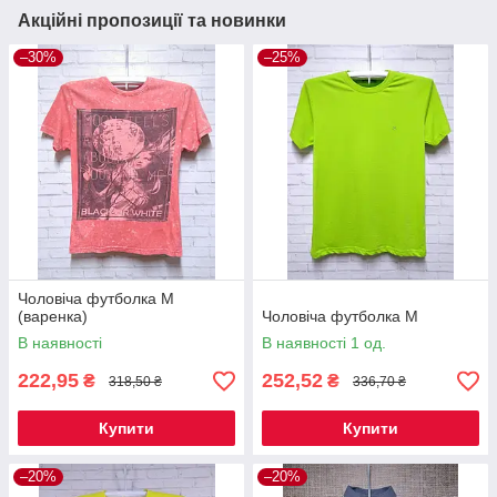
Акційні пропозиції та новинки
–30%
–25%
Чоловіча футболка M
(варенка)
Чоловіча футболка M
В наявності
В наявності 1 од.
222,95
252,52
₴
₴
318,50 ₴
336,70 ₴
Купити
Купити
–20%
–20%