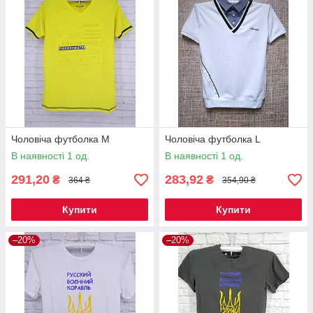
Чоловіча футболка M
Чоловіча футболка L
В наявності 1 од.
В наявності 1 од.
291,20
283,92
₴
₴
364 ₴
354,90 ₴
Купити
Купити
–20%
–20%