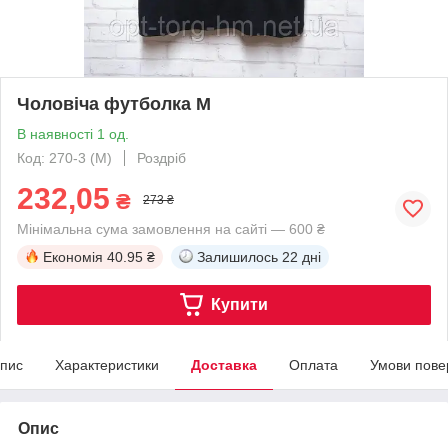
Чоловіча футболка M
В наявності 1 од.
Код: 270-3 (M)
Роздріб
232,05
₴
273 ₴
Мінімальна сума замовлення на сайті — 600 ₴
Економія
40.95 ₴
Залишилось
22 дні
Купити
пис
Характеристики
Доставка
Оплата
Умови пове
Опис