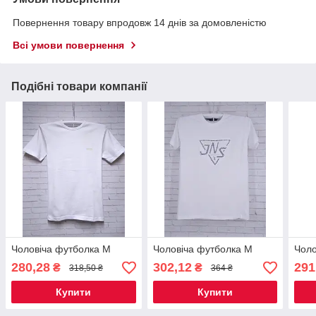
Повернення товару впродовж 14 днів за домовленістю
Всі умови повернення
Подібні товари компанії
Чоловіча футболка M
Чоловіча футболка M
Чоло
280,28
302,12
291
₴
₴
318,50 ₴
364 ₴
Купити
Купити