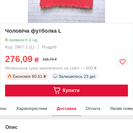
Чоловіча футболка L
В наявності 1 од.
Код: 2867-1 (L)
Роздріб
276,09
₴
336,70 ₴
Мінімальна сума замовлення на сайті — 600 ₴
Економія
60.61 ₴
Залишилось
23 дні
Купити
пис
Характеристики
Доставка
Оплата
Умови пове
Опис