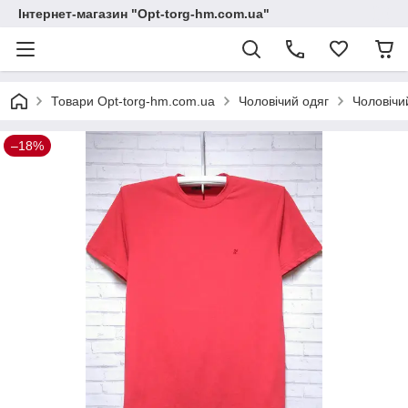
Інтернет-магазин "Opt-torg-hm.com.ua"
Товари Opt-torg-hm.com.ua
Чоловічий одяг
Чоловічи
–18%