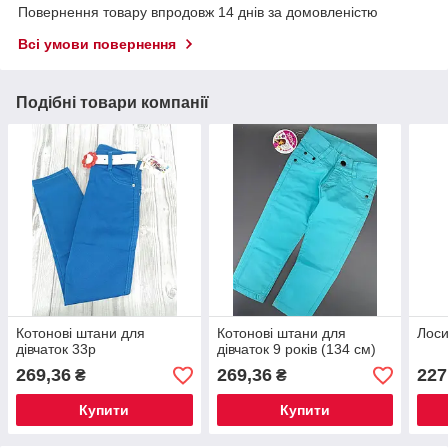
Повернення товару впродовж 14 днів за домовленістю
Всі умови повернення
Подібні товари компанії
Котонові штани для
Котонові штани для
Лоси
дівчаток 33р
дівчаток 9 років (134 см)
269,36
269,36
227
₴
₴
Купити
Купити