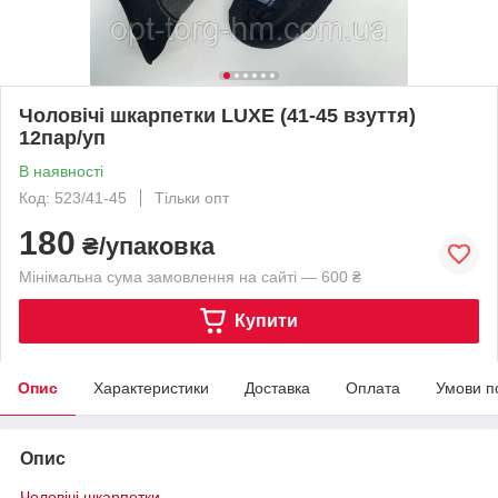
Чоловічі шкарпетки LUXE (41-45 взуття)
12пар/уп
В наявності
Код: 523/41-45
Тільки опт
180
₴/упаковка
Мінімальна сума замовлення на сайті — 600 ₴
Купити
Опис
Характеристики
Доставка
Оплата
Умови п
Опис
Чоловічі шкарпетки