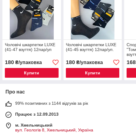
Чоловічі шкарпетки LUXE
Чоловічі шкарпетки LUXE
Спор
(41-47 взуття) 12пар/уп
(41-45 взуття) 12пар/уп.
"Том
взут
180
180
168
₴/упаковка
₴/упаковка
Купити
Купити
Про нас
99% позитивних з 1144 відгуків за рік
Працює з 12.09.2013
м. Хмельницький
вул. Геологів 8, Хмельницький, Україна