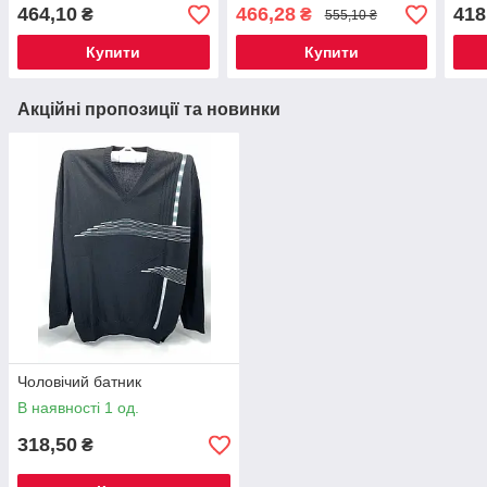
464,10
466,28
418
₴
₴
555,10 ₴
Купити
Купити
Акційні пропозиції та новинки
Чоловічий батник
В наявності 1 од.
318,50
₴