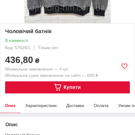
Чоловічий батнік
В наявності
Код: 57628/1
Тільки опт
436,80
₴
Мінімальне замовлення — 4 шт.
Мінімальна сума замовлення на сайті — 600 ₴
Купити
Опис
Характеристики
Доставка
Оплата
Умови п
Опис
Чоловічий батник