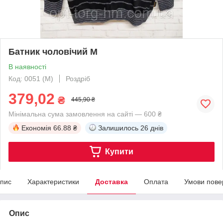
Батник чоловічий M
В наявності
Код: 0051 (M)
Роздріб
379,02
₴
445,90 ₴
Мінімальна сума замовлення на сайті — 600 ₴
Економія
66.88 ₴
Залишилось
26 днів
Купити
пис
Характеристики
Доставка
Оплата
Умови пове
Опис