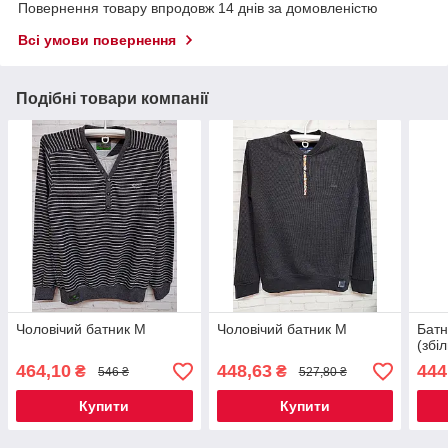
Повернення товару впродовж 14 днів за домовленістю
Всі умови повернення
Подібні товари компанії
Чоловічий батник M
Чоловічий батник M
Батн
(збі
464,10
448,63
444
₴
₴
546 ₴
527,80 ₴
Купити
Купити