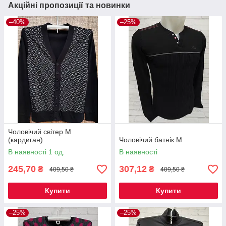
Акційні пропозиції та новинки
–40%
–25%
Чоловічий світер М
(кардиган)
Чоловічий батнік M
В наявності 1 од.
В наявності
245,70
307,12
₴
₴
409,50 ₴
409,50 ₴
Купити
Купити
–25%
–25%