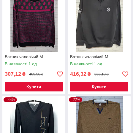
Батник чоловічий M
Батник чоловічий M
В наявності 1 од.
В наявності 1 од.
307,12
416,32
₴
₴
409,50 ₴
555,10 ₴
Купити
Купити
–25%
–22%