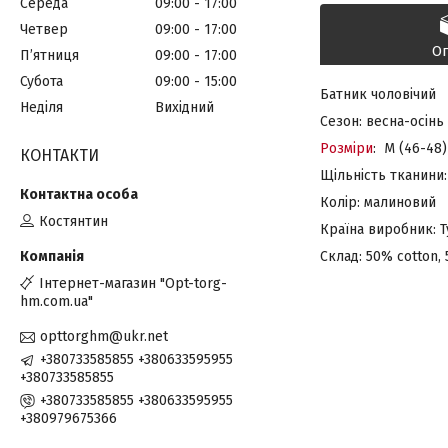
Середа
09:00
17:00
Четвер
09:00
17:00
О
Пʼятниця
09:00
17:00
Субота
09:00
15:00
Батник чоловічий
Неділя
Вихідний
Сезон: весна-осінь
Розміри
: M (46-48)
КОНТАКТИ
Щільність тканини:
Колір: малиновий
Костянтин
Країна виробник: 
Склад: 50% cotton, 
Інтернет-магазин "Opt-torg-
hm.com.ua"
opttorghm@ukr.net
+380733585855 +380633595955
+380733585855
+380733585855 +380633595955
+380979675366