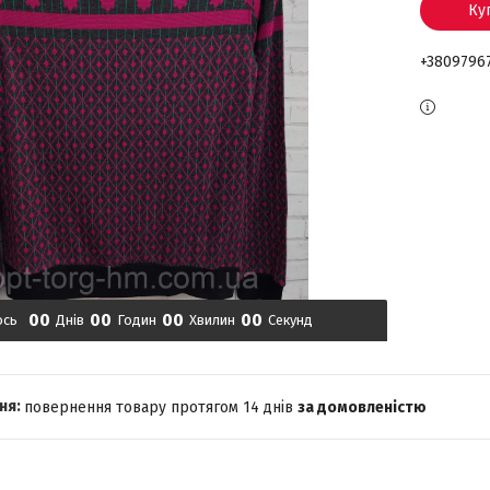
Ку
+3809796
0
0
0
0
0
0
0
0
ось
Днів
Годин
Хвилин
Секунд
повернення товару протягом 14 днів
за домовленістю