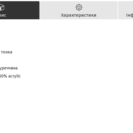
пис
Характеристики
Ін
 тонка
Туреччина
50% acrylic