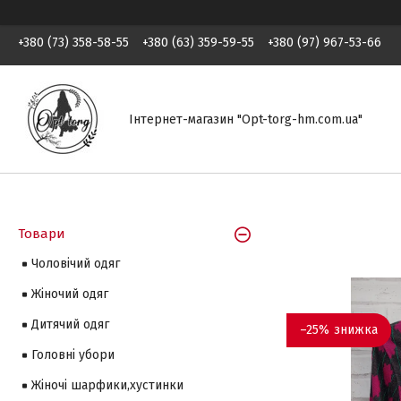
+380 (73) 358-58-55
+380 (63) 359-59-55
+380 (97) 967-53-66
Інтернет-магазин "Opt-torg-hm.com.ua"
Товари
Чоловічий одяг
Жіночий одяг
Дитячий одяг
–25%
Головні убори
Жіночі шарфики,хустинки