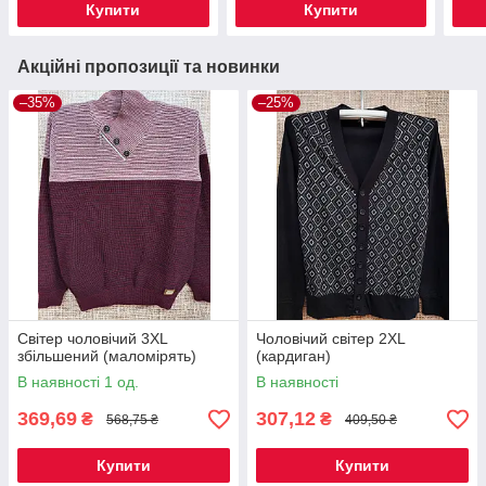
Купити
Купити
Акційні пропозиції та новинки
–35%
–25%
Світер чоловічий 3XL
Чоловічий світер 2XL
збільшений (маломірять)
(кардиган)
В наявності 1 од.
В наявності
369,69
307,12
₴
₴
568,75 ₴
409,50 ₴
Купити
Купити