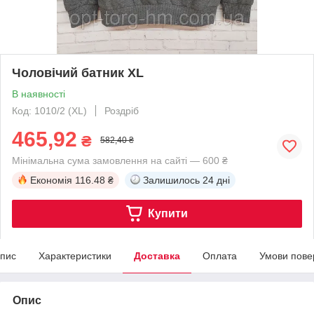
Чоловічий батник XL
В наявності
Код: 1010/2 (XL)
Роздріб
465,92
₴
582,40 ₴
Мінімальна сума замовлення на сайті — 600 ₴
Економія
116.48 ₴
Залишилось
24 дні
Купити
пис
Характеристики
Доставка
Оплата
Умови пове
Опис