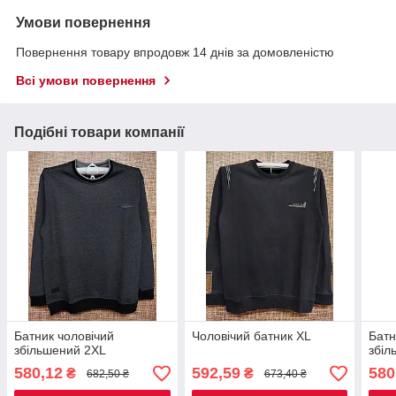
Умови повернення
Повернення товару впродовж 14 днів за домовленістю
Всі умови повернення
Подібні товари компанії
Батник чоловічий
Чоловічий батник XL
Батн
збільшений 2XL
збіл
580,12
592,59
580
₴
₴
682,50 ₴
673,40 ₴