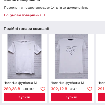
Повернення товару впродовж 14 днів за домовленістю
Всі умови повернення
Подібні товари компанії
Чоловіча футболка M
Чоловіча футболка M
Чоло
280,28
302,12
291
₴
₴
318,50 ₴
364 ₴
Купити
Купити