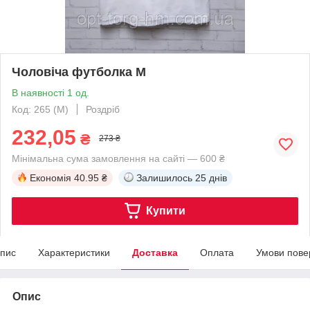
Чоловіча футболка M
В наявності 1 од.
Код: 265 (M)
Роздріб
232,05
₴
273 ₴
Мінімальна сума замовлення на сайті — 600 ₴
Економія
40.95 ₴
Залишилось
25 днів
Купити
пис
Характеристики
Доставка
Оплата
Умови пове
Опис