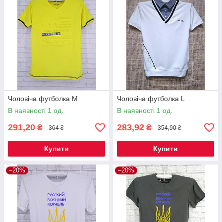
Чоловіча футболка M
Чоловіча футболка L
В наявності 1 од.
В наявності 1 од.
291,20
283,92
₴
₴
364 ₴
354,90 ₴
Купити
Купити
–20%
–20%