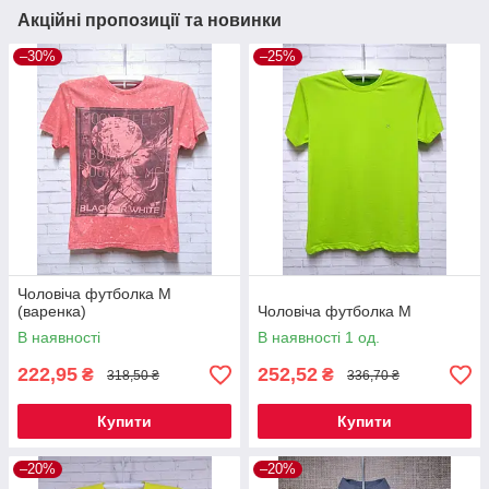
Акційні пропозиції та новинки
–30%
–25%
Чоловіча футболка M
(варенка)
Чоловіча футболка M
В наявності
В наявності 1 од.
222,95
252,52
₴
₴
318,50 ₴
336,70 ₴
Купити
Купити
–20%
–20%