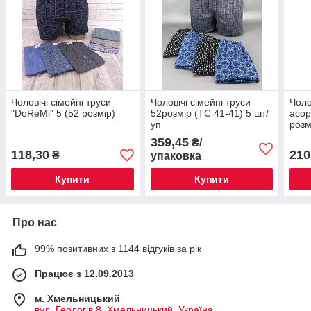
Чоловічі сімейні труси
Чоловічі сімейні труси
Чоло
"DoReMi" 5 (52 розмір)
52розмір (ТС 41-41) 5 шт/
асор
уп
розм
359,45
₴/
118,30
210
₴
упаковка
Купити
Купити
Про нас
99% позитивних з 1144 відгуків за рік
Працює з 12.09.2013
м. Хмельницький
вул. Геологів 8, Хмельницький, Україна