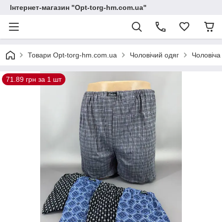
Інтернет-магазин "Opt-torg-hm.com.ua"
Товари Opt-torg-hm.com.ua
Чоловічий одяг
Чоловіча
71.89 грн за 1 шт