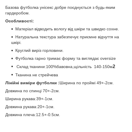
Базова футболка унісекс добре поєднується з будь-яким
гардеробом.
Особливості:
Матеріал відводить вологу від шкіри та швидко сохне.
Натуральна текстура забезпечує приємне відчуття на
шкірі.
Круглий виріз горловини.
Футболка гарно тримає форму та виглядає oversizе
2
Склад тканини:100%бавовна,щільність 140-150м
Тканина не стрейчева
Лінійні виміри футболки :
Ширина по проймі 49+-2см.
Довжина по спинці 70+-2см.
Ширина рукава:39+-1см.
Довжина рукава:20+-1см.
Довжина плеча:12.5+-0.5см.