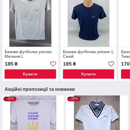
Базова футболка унісекс
Базова футболка унісекс L
Базо
Меланж L
Синій
Темн
185
185
170
₴
₴
Купити
Купити
Акційні пропозиції та новинки
–20%
–20%