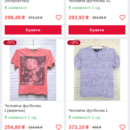
(полубаттал)
Чоловіча футболка XL
В наявності
В наявності 1 од.
298,48
283,92
₴
₴
373,10 ₴
354,90 ₴
Купити
Купити
–20%
–18%
Чоловіча футболка
L(варенка)
Чоловіча футболка L
В наявності 1 од.
В наявності 1 од.
254,80
373,10
₴
₴
318,50 ₴
455 ₴