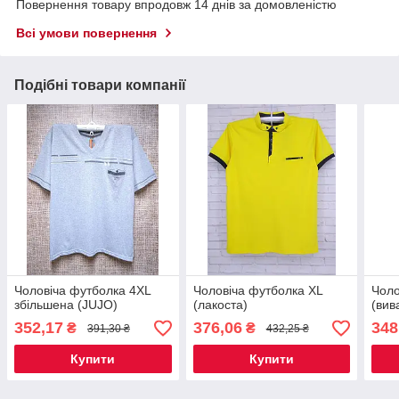
Повернення товару впродовж 14 днів за домовленістю
Всі умови повернення
Подібні товари компанії
Чоловіча футболка 4XL
Чоловіча футболка XL
Чоло
збільшена (JUJO)
(лакоста)
(вив
352,17
376,06
348
₴
₴
391,30 ₴
432,25 ₴
Купити
Купити