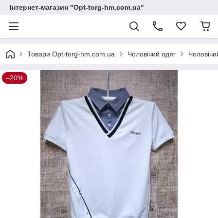
Інтернет-магазин "Opt-torg-hm.com.ua"
Товари Opt-torg-hm.com.ua
Чоловічий одяг
Чоловічи
–20%