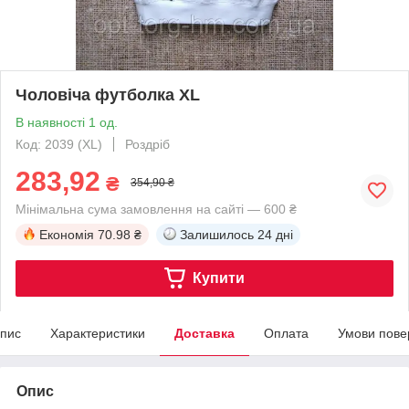
Чоловіча футболка XL
В наявності 1 од.
Код: 2039 (XL)
Роздріб
283,92
₴
354,90 ₴
Мінімальна сума замовлення на сайті — 600 ₴
Економія
70.98 ₴
Залишилось
24 дні
Купити
пис
Характеристики
Доставка
Оплата
Умови пове
Опис