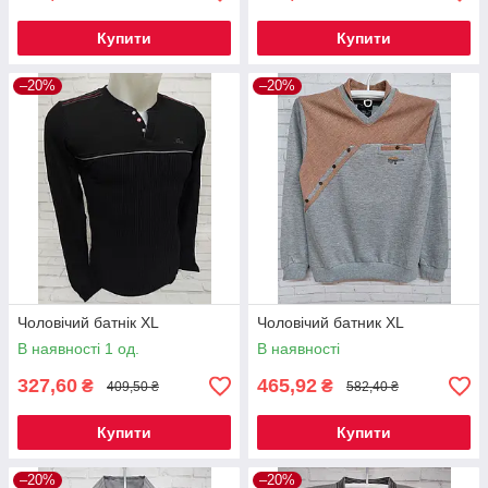
Купити
Купити
–20%
–20%
Чоловічий батнік XL
Чоловічий батник XL
В наявності 1 од.
В наявності
327,60
465,92
₴
₴
409,50 ₴
582,40 ₴
Купити
Купити
–20%
–20%