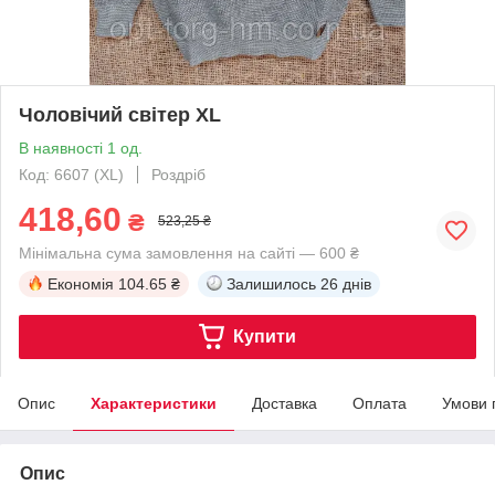
Чоловічий світер XL
В наявності 1 од.
Код: 6607 (XL)
Роздріб
418,60
₴
523,25 ₴
Мінімальна сума замовлення на сайті — 600 ₴
Економія
104.65 ₴
Залишилось
26 днів
Купити
Опис
Характеристики
Доставка
Оплата
Умови 
Опис