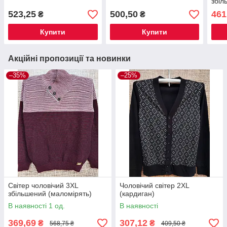
збіл
523,25
500,50
461
₴
₴
Купити
Купити
Акційні пропозиції та новинки
–35%
–25%
Світер чоловічий 3XL
Чоловічий світер 2XL
збільшений (маломірять)
(кардиган)
В наявності 1 од.
В наявності
369,69
307,12
₴
₴
568,75 ₴
409,50 ₴