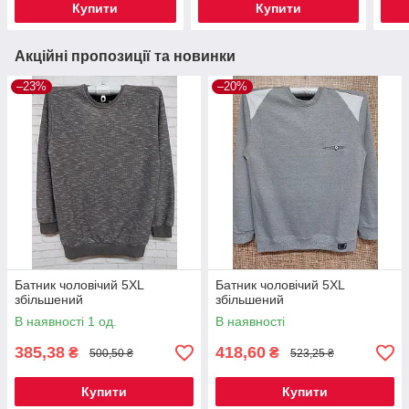
Купити
Купити
Акційні пропозиції та новинки
–23%
–20%
Батник чоловічий 5XL
Батник чоловічий 5XL
збільшений
збільшений
В наявності 1 од.
В наявності
385,38
418,60
₴
₴
500,50 ₴
523,25 ₴
Купити
Купити