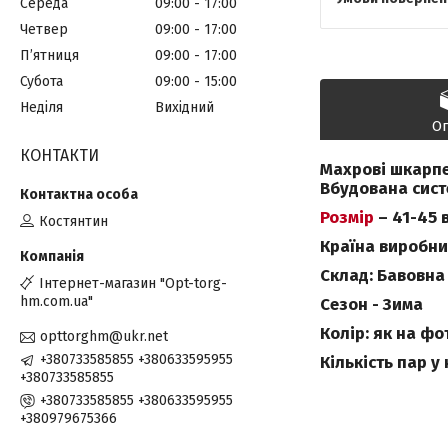
Середа
09:00
17:00
Четвер
09:00
17:00
Пʼятниця
09:00
17:00
Субота
09:00
15:00
Неділя
Вихідний
О
КОНТАКТИ
Махрові шкарпе
Вбудована сист
Розмір
– 41-45 
Костянтин
Країна виробни
Склад: Бавовна
Інтернет-магазин "Opt-torg-
hm.com.ua"
Сезон - Зима
Колір: як на фо
opttorghm@ukr.net
+380733585855 +380633595955
Кількість пар у
+380733585855
+380733585855 +380633595955
+380979675366