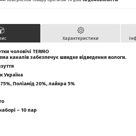
пис
Характеристики
Ін
тки чоловічі TERMO
ема каналів забезпечує швидке відведення вологи.
взуття
к Україна
 75%, Поліамід 20%, лайкра 5%
то
 наборі – 10 пар