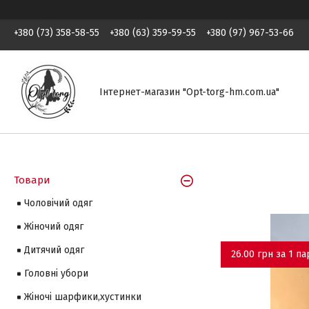
+380 (73) 358-58-55
+380 (63) 359-59-55
+380 (97) 967-53-66
Інтернет-магазин "Opt-torg-hm.com.ua"
Товари
Чоловічий одяг
Жіночий одяг
Дитячий одяг
26.00 грн за 1 па
Головні убори
Жіночі шарфики,хустинки