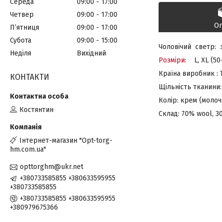
Середа
09:00
17:00
Четвер
09:00
17:00
О
Пʼятниця
09:00
17:00
Субота
09:00
15:00
Чоловічий светр: 
Неділя
Вихідний
Розміри
: L, XL (50
Країна виробник : 
КОНТАКТИ
Щільність тканини
Колір: крем (молоч
Костянтин
Склад: 70% wool, 30
Інтернет-магазин "Opt-torg-
hm.com.ua"
opttorghm@ukr.net
+380733585855 +380633595955
+380733585855
+380733585855 +380633595955
+380979675366