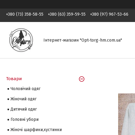
+380 (73) 358-58-55
+380 (63) 359-59-55
+380 (97) 967-53-66
Інтернет-магазин "Opt-torg-hm.com.ua"
Товари
Чоловічий одяг
Жіночий одяг
Дитячий одяг
Головні убори
Жіночі шарфики,хустинки