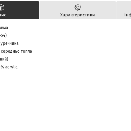
пис
Характеристики
Ін
зима
-54)
Туреччина
: середньо тепла
ний)
% acrylic,