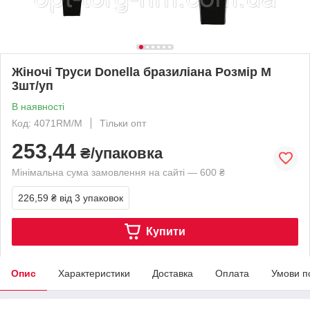
Жіночі Труси Donella бразиліана Розмір M
3шт/уп
В наявності
Код: 4071RM/М
Тільки опт
253,44
₴/упаковка
Мінімальна сума замовлення на сайті — 600 ₴
226,59 ₴
від 3 упаковок
Купити
Опис
Характеристики
Доставка
Оплата
Умови п