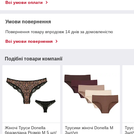
Всі умови оплати
Умови повернення
Повернення товару впродовж 14 днів за домовленістю
Всі умови повернення
Подібні товари компанії
Жіночі Труси Donella
Трусики жіночі Donella M
Трус
бразиліана Розмір M 5 шт/
3шт/уп
3шт/