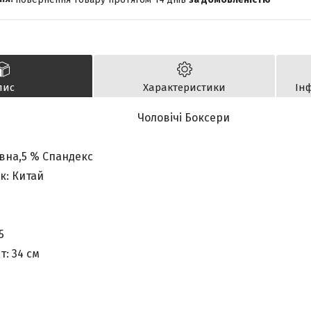
пис
Характеристики
Ін
Чоловічі Боксери
вна,5 % Спандекс
к: Китай
5
т: 34 см