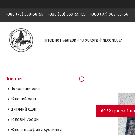
+380 (73) 358-58-55
+380 (63) 359-59-55
+380 (97) 967-53-66
Інтернет-магазин "Opt-torg-hm.com.ua"
Товари
Чоловічий одяг
Жіночий одяг
Дитячий одяг
69.52 грн. за 1 шт
Головні убори
Жіночі шарфики,хустинки