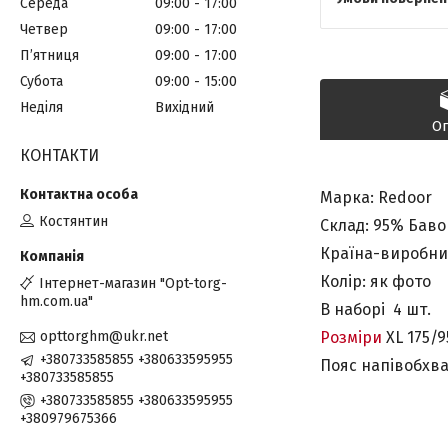
Середа
09:00
17:00
Четвер
09:00
17:00
Пʼятниця
09:00
17:00
Субота
09:00
15:00
Неділя
Вихідний
О
КОНТАКТИ
Маркa: Redoor
Костянтин
Склад: 95% Баво
Країна-виробни
Колір: як фото
Інтернет-магазин "Opt-torg-
hm.com.ua"
В наборі 4 шт.
Розміри
XL 175/9
opttorghm@ukr.net
+380733585855 +380633595955
Пояс напівобхва
+380733585855
+380733585855 +380633595955
+380979675366