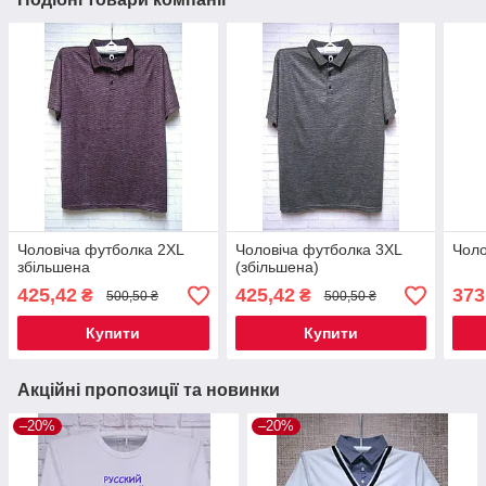
Чоловіча футболка 2XL
Чоловіча футболка 3XL
Чоло
збільшена
(збільшена)
425,42
425,42
373
₴
₴
500,50 ₴
500,50 ₴
Купити
Купити
Акційні пропозиції та новинки
–20%
–20%