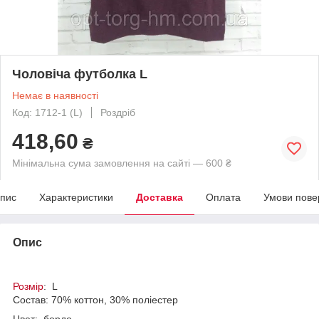
Чоловіча футболка L
Немає в наявності
Код: 1712-1 (L)
Роздріб
418,60
₴
Мінімальна сума замовлення на сайті — 600 ₴
пис
Характеристики
Доставка
Оплата
Умови пове
Опис
Розмір
: L
Состав: 70% коттон, 30% поліестер
Цвет: бордо