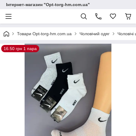
Інтернет-магазин "Opt-torg-hm.com.ua"
Товари Opt-torg-hm.com.ua
Чоловічий одяг
Чоловічі
16.50 грн 1 пара