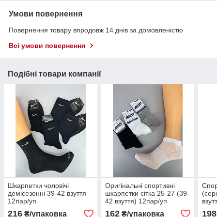
Умови повернення
Повернення товару впродовж 14 днів за домовленістю
Всі умови повернення
Подібні товари компанії
Шкарпетки чоловічі
Оригінальні спортивні
Спор
демісезонні 39-42 взуття
шкарпетки сітка 25-27 (39-
(сер
12пар/уп
42 взуття) 12пар/уп
взут
216
162
198
₴/упаковка
₴/упаковка