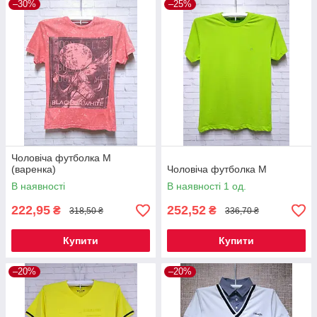
–30%
–25%
Чоловіча футболка M
(варенка)
Чоловіча футболка M
В наявності
В наявності 1 од.
222,95
252,52
₴
₴
318,50 ₴
336,70 ₴
Купити
Купити
–20%
–20%