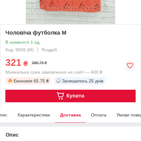
Чоловіча футболка М
В наявності 1 од.
Код: 9658 (M)
Роздріб
321
₴
386,75 ₴
Мінімальна сума замовлення на сайті — 600 ₴
Економія
65.75 ₴
Залишилось
25 днів
Купити
пис
Характеристики
Доставка
Оплата
Умови пове
Опис