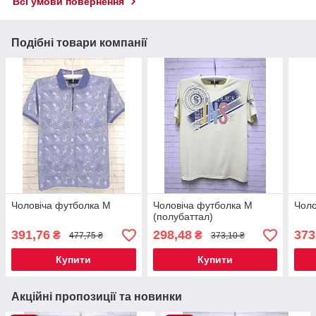
Всі умови повернення
Подібні товари компанії
Чоловіча футболка M
Чоловіча футболка М
Чоло
(полубаттал)
391,76
298,48
373
₴
₴
477,75 ₴
373,10 ₴
Купити
Купити
Акційні пропозиції та новинки