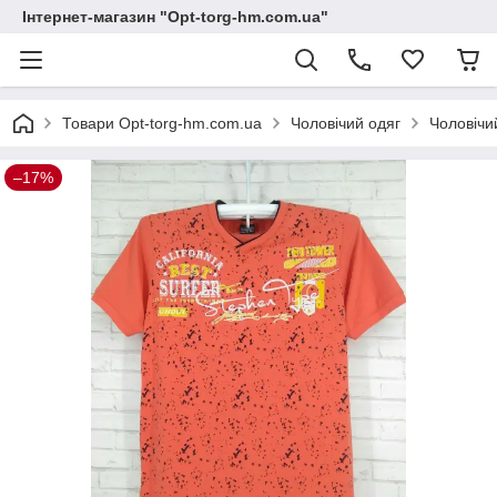
Інтернет-магазин "Opt-torg-hm.com.ua"
Товари Opt-torg-hm.com.ua
Чоловічий одяг
Чоловічи
–17%