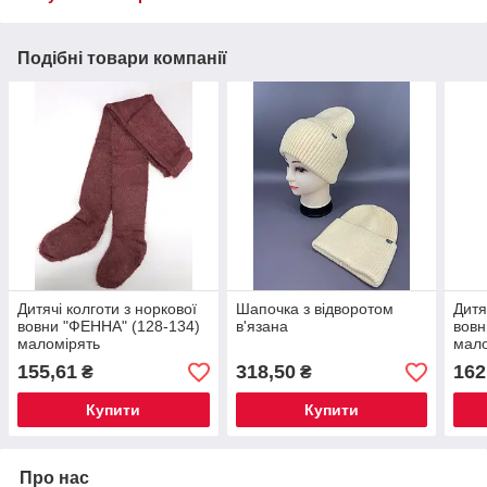
Подібні товари компанії
Дитячі колготи з норкової
Шапочка з відворотом
Дитя
вовни "ФЕННА" (128-134)
в'язана
вовн
маломірять
мало
155,61
318,50
162
₴
₴
Купити
Купити
Про нас