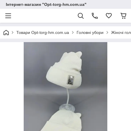
Інтернет-магазин "Opt-torg-hm.com.ua"
Товари Opt-torg-hm.com.ua
Головні убори
Жіночі гол