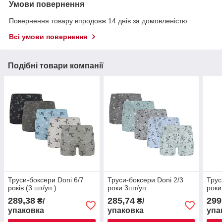
Умови повернення
Повернення товару впродовж 14 днів за домовленістю
Всі умови повернення
Подібні товари компанії
Труси-боксери Donі 6/7
Труси-боксери Donі 2/3
Трус
років (3 шт/уп.)
роки 3шт/уп.
роки
289,38
285,74
299
₴/
₴/
упаковка
упаковка
упа