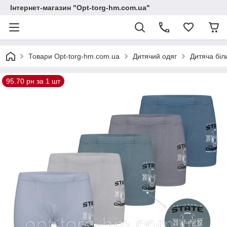
Інтернет-магазин "Opt-torg-hm.com.ua"
Товари Opt-torg-hm.com.ua
Дитячий одяг
Дитяча біл
95.70 рн за 1 шт