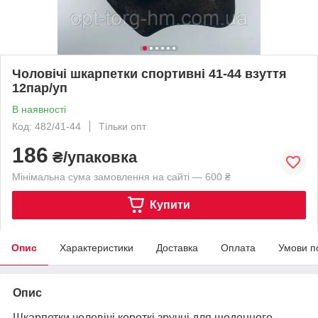
Чоловічі шкарпетки спортивні 41-44 взуття
12пар/уп
В наявності
Код: 482/41-44
Тільки опт
186
₴/упаковка
Мінімальна сума замовлення на сайті — 600 ₴
Купити
Опис
Характеристики
Доставка
Оплата
Умови п
Опис
Шкарпетки чоловічі короткі зручні для щоденного