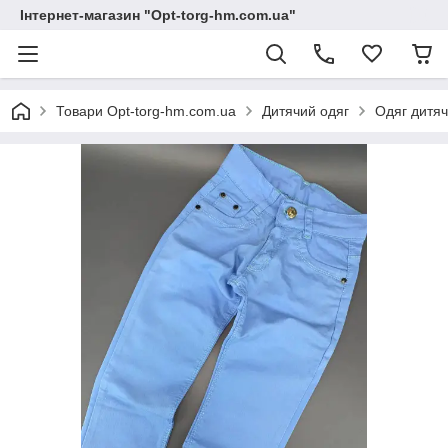
Інтернет-магазин "Opt-torg-hm.com.ua"
Товари Opt-torg-hm.com.ua
Дитячий одяг
Одяг дитяч