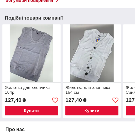
Всі умови повернення
Подібні товари компанії
Жилетка для хлопчика
Жилетка для хлопчика
Жиле
164р
164 см
Синя
127,40
127,40
127
₴
₴
Купити
Купити
Про нас