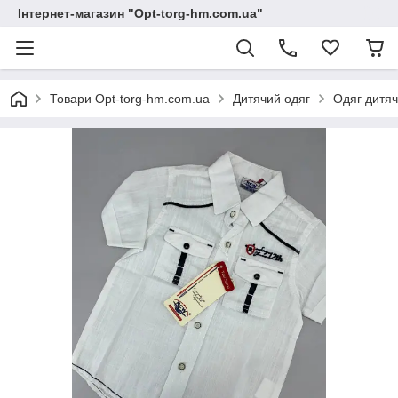
Інтернет-магазин "Opt-torg-hm.com.ua"
Товари Opt-torg-hm.com.ua
Дитячий одяг
Одяг дитяч