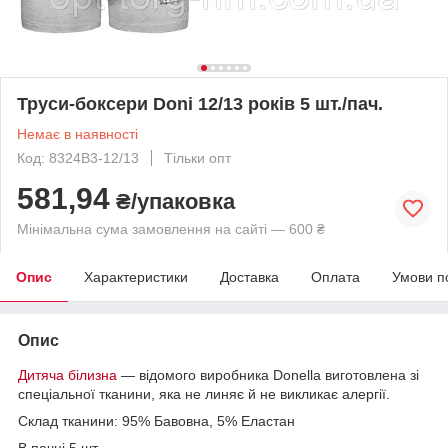
Труси-боксери Doni 12/13 років 5 шт./пач.
Немає в наявності
Код: 8324B3-12/13
Тільки опт
581,94
₴/упаковка
Мінімальна сума замовлення на сайті — 600 ₴
Опис
Характеристики
Доставка
Оплата
Умови п
Опис
Дитяча білизна
— відомого виробника Donella виготовлена зі
спеціальної тканини, яка не линяє й не викликає алергії.
Склад тканини: 95% Бавовна, 5% Еластан
В пачці 5 шт.