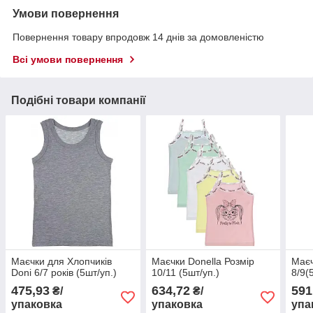
Умови повернення
Повернення товару впродовж 14 днів за домовленістю
Всі умови повернення
Подібні товари компанії
Маєчки для Хлопчиків
Маєчки Donella Розмір
Маєч
Donі 6/7 років (5шт/уп.)
10/11 (5шт/уп.)
8/9(
475,93
634,72
591
₴/
₴/
упаковка
упаковка
упа