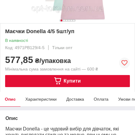
Маєчки Donella 4/5 5шт/уп
В наявності
Код: 4971PB129/4-5
Тільки опт
577,85
₴/упаковка
Мінімальна сума замовлення на сайті — 600 ₴
Купити
Опис
Характеристики
Доставка
Оплата
Умови п
Опис
Маєчки Donella - це чудовий вибір для дівчаток, які
хочуть виглядати стильно та модно, при цьому не