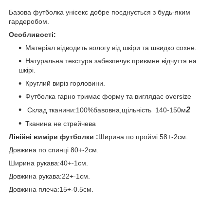
Базова футболка унісекс добре поєднується з будь-яким
гардеробом.
Особливості:
Матеріал відводить вологу від шкіри та швидко сохне.
Натуральна текстура забезпечує приємне відчуття на
шкірі.
Круглий виріз горловини.
Футболка гарно тримає форму та виглядає oversizе
2
Склад тканини:100%бавовна,щільність 140-150м
Тканина не стрейчева
Лінійні виміри футболки :
Ширина по проймі 58+-2см.
Довжина по спинці 80+-2см.
Ширина рукава:40+-1см.
Довжина рукава:22+-1см.
Довжина плеча:15+-0.5см.