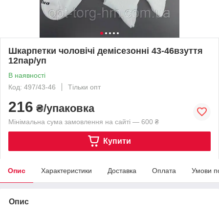
Шкарпетки чоловічі демісезонні 43-46взуття
12пар/уп
В наявності
Код: 497/43-46
Тільки опт
216
₴/упаковка
Мінімальна сума замовлення на сайті — 600 ₴
Купити
Опис
Характеристики
Доставка
Оплата
Умови п
Опис