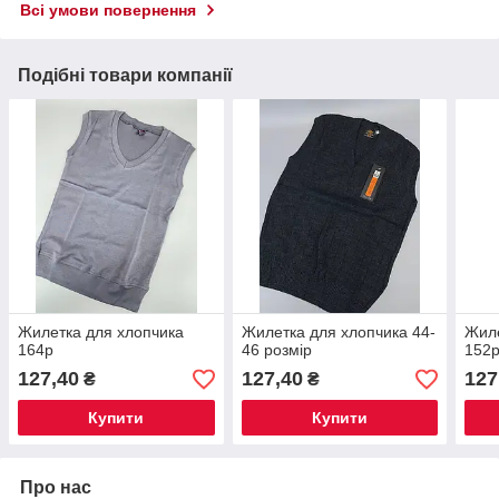
Всі умови повернення
Подібні товари компанії
Жилетка для хлопчика
Жилетка для хлопчика 44-
Жиле
164р
46 розмір
152
127,40
127,40
127
₴
₴
Купити
Купити
Про нас