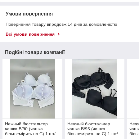
Умови повернення
Повернення товару впродовж 14 днів за домовленістю
Всі умови повернення
Подібні товари компанії
Нежный бюстгальтер
Нежный бюстгальтер
Нежн
чашка В/90 (чашка
чашка В/95 (чашка
чашк
більшемірить на С) 1 шт/
більшемірить на С) 1 шт/
біль
уп
уп
уп