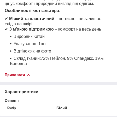
цінує комфорт і природний вигляд під одягом.
Особливості юстгальтера:
✔
М'який та еластичний
– не тисне і не залишає
слідів на шкірі
✔
З м'якою підтримкою
– комфорт на весь день
Виробник:Китай
Упакування: 1шт.
Відтінок:як на фото
Склад тканин:72% Нейлон, 9% Спандекс, 19%
Бавовна
Приховати
Характеристики
Основні
Колір
Білий