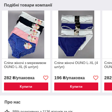
Подібні товари компанії
Сліпи жіночі з мереживом
Сліпи жіночі OUNO L-XL (4
Сліп
OUNO L-XL (6 шт/уп)
шт/уп)
OUNO
282
196
282
₴/упаковка
₴/упаковка
Купити
Купити
Про нас
99% позитивних з 1136 відгуків за рік