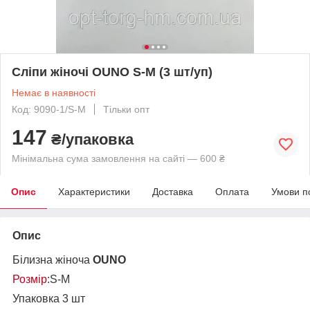
Сліпи жіночі OUNO S-M (3 шт/уп)
Немає в наявності
Код: 9090-1/S-M
Тільки опт
147
₴/упаковка
Мінімальна сума замовлення на сайті — 600 ₴
Опис
Характеристики
Доставка
Оплата
Умови п
Опис
Білизна жіноча
OUNO
Розмір
:S-М
Упаковка 3 шт