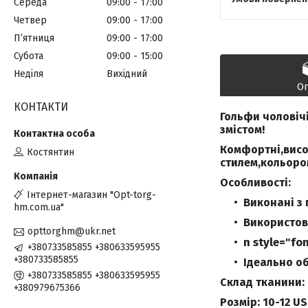
Середа
09:00
17:00
Четвер
09:00
17:00
Пʼятниця
09:00
17:00
Субота
09:00
15:00
Неділя
Вихідний
О
КОНТАКТИ
Гольфи чоловіч
змістом!
Комфортні,висок
Костянтин
стилем,кольоро
Особливості:
Інтернет-магазин "Opt-torg-
Виконані з 
hm.com.ua"
Використов
opttorghm@ukr.net
n style="fo
+380733585855 +380633595955
+380733585855
Ідеально об
+380733585855 +380633595955
Склад тканини:
+380979675366
Розмір: 10-12 US