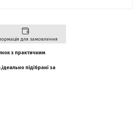
формація для замовлення
унок з практичним
,ідеально підібрані за