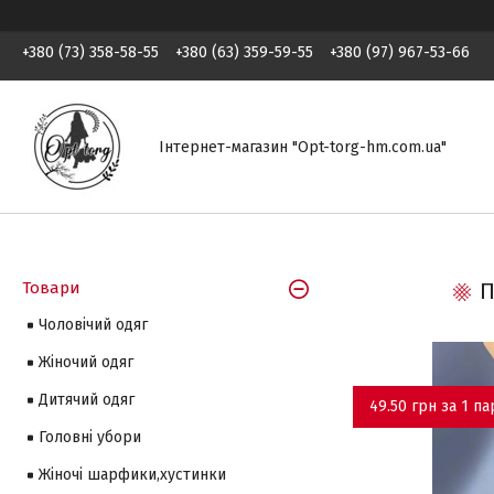
+380 (73) 358-58-55
+380 (63) 359-59-55
+380 (97) 967-53-66
Інтернет-магазин "Opt-torg-hm.com.ua"
Товари
П
Чоловічий одяг
Жіночий одяг
Дитячий одяг
49.50 грн за 1 па
Головні убори
Жіночі шарфики,хустинки