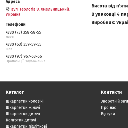
Висота від п'ят
вул. Геологів 8, Хмельницький,
В упаковці 4 п
Україна
Виробник: Укра
+380 (73) 358-58-55
Леся
+380 (63) 359-59-55
Оля
+380 (97) 967-53-66
Пропозиції, зауваження
Каталог
Контакти
Шкарпетки чоловічі
Зворотній зв'
Шкарпетки жіночі
Про нас
Шкарпетки дитячі
Відгуки
Колготки дитячі
Шкарпетки підліткові