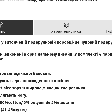
пис
Характеристики
Ін
і у витонченій подарунковій коробці-це чудовий подар
і,виконані в оригінальному дизайні.У комплекті 4 пари
м!
приємної,якісної бавовни.
уються для повсякденного носіння.
nt-size:16px">Широка,м'яка,якісна резинка
лягають ногу.
 80%cotton,15% polyamide,5%elastane
 (41-45взуття)