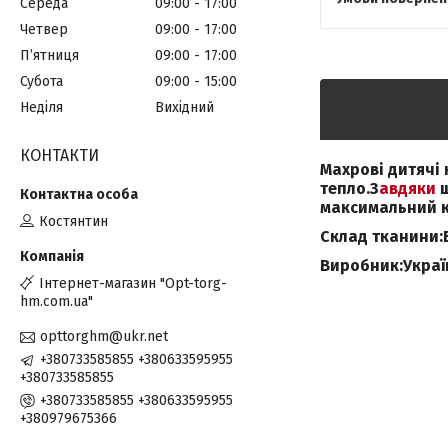
Середа
09:00
17:00
Четвер
09:00
17:00
Пʼятниця
09:00
17:00
Субота
09:00
15:00
Неділя
Вихідний
КОНТАКТИ
Махрові дитячі 
тепло.З
авдяки
максимальний 
Костянтин
Склад тканини:
Виробник:Украї
Інтернет-магазин "Opt-torg-
hm.com.ua"
opttorghm@ukr.net
+380733585855 +380633595955
+380733585855
+380733585855 +380633595955
+380979675366