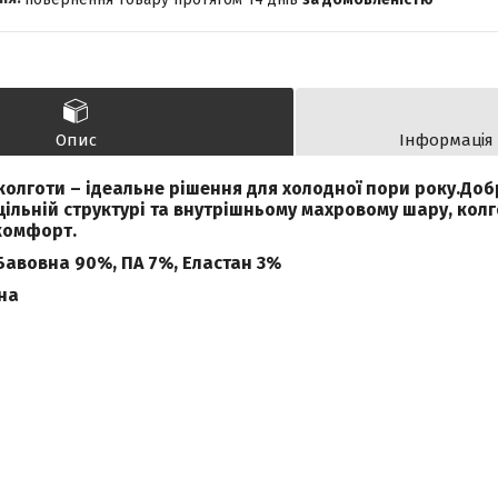
Опис
Інформація
колготи – ідеальне рішення для холодної пори року.Доб
щільній структурі та внутрішньому махровому шару, кол
комфорт.
Бавовна 90%, ПА 7%, Еластан 3%
на