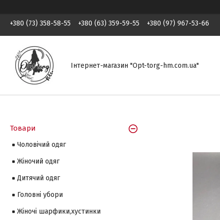
+380 (73) 358-58-55
+380 (63) 359-59-55
+380 (97) 967-53-66
Інтернет-магазин "Opt-torg-hm.com.ua"
Товари
Чоловічий одяг
Жіночий одяг
Дитячий одяг
Головні убори
Жіночі шарфики,хустинки